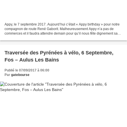
Appy, le 7 septembre 2017. Aujourd’hui c’était « Appy birthday » pour notre
compagnon de route René Gaborit. Malheureusement Appy n’a pas de
commerces et il faudra attendre demain pour qu’il nous fête dignement sa
soixantaine toute neuve. L’étape du jour...
Traversée des Pyrénées à vélo, 6 Septembre,
Fos – Aulus Les Bains
Publié le 07/09/2017 à 06:00
Par
gatebourse